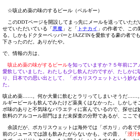
☆咳止め薬の味のするビール（ベルギー）
このDDTページを開設してまっ先にメールを送っていただ
せていただいている「
悪魔
」と「
トナカイ
」の作者で、この
る。しかもドクターペッパーとJAZZ'INを愛飲する豪の者
下さったのだ。ありがたや。
で、情報の方は、
咳止め薬の味がするビール
を知っていますか？５年前にア
愛飲していました。わたしも少し飲んだのですが、たしかに
り、日本での思い出として、「ポカリスウェットという妙な
た。
咳止め薬……。何か大量に飲むとラリってしまいそうだ……
ルギービールも飲んでみたけど薬臭くはなかった。しかしそ
ボ味のありと不気味なバラエティに富んでいるので、探せば
飲料のアルコール部門はまだ未探査の分野であるが、ここで
余談だが、ポカリスウェットは海外では「ポカリ」の名で
前のジュースでは誰も飲みたがらないかも。その昔、「
浸汗