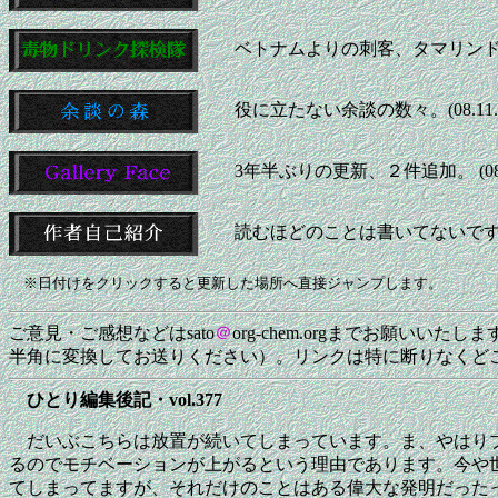
ベトナムよりの刺客、タマリンド
役に立たない余談の数々。(08.11.4
3年半ぶりの更新、２件追加。 (08.7
読むほどのことは書いてないです。(08
※日付けをクリックすると更新した場所へ直接ジャンプします。
ご意見・ご感想などはsato
＠
org-chem.orgまでお願い
半角に変換してお送りください）。リンクは特に断りなくど
ひとり編集後記・vol.377
だいぶこちらは放置が続いてしまっています。ま、やはり
るのでモチベーションが上がるという理由であります。今や
てしまってますが、それだけのことはある偉大な発明だった