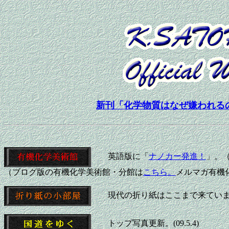
新刊「化学物質はなぜ嫌われる
英語版に「
ナノカー発進！
」。（0
（ブログ版の有機化学美術館・分館は
こちら。
メルマガ有機
現代の折り紙はここまで来ていま
トップ写真更新。(09.5.4)