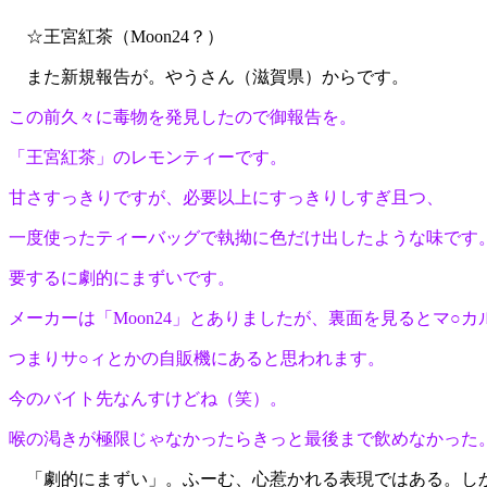
☆王宮紅茶（Moon24？）
また新規報告が。やうさん（滋賀県）からです。
この前久々に毒物を発見したので御報告を。
「王宮紅茶」のレモンティーです。
甘さすっきりですが、必要以上にすっきりしすぎ且つ、
一度使ったティーバッグで執拗に色だけ出したような味です
要するに劇的にまずいです。
メーカーは「Moon24」とありましたが、裏面を見るとマ○
つまりサ○ィとかの自販機にあると思われます。
今のバイト先なんすけどね（笑）。
喉の渇きが極限じゃなかったらきっと最後まで飲めなかった
「劇的にまずい」。ふーむ、心惹かれる表現ではある。しか