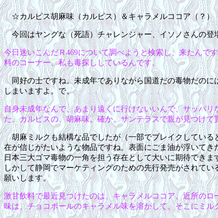
☆カルピス胡麻味（カルピス）＆キャラメルココア（？）
今回はヤングな（死語）チャレンジャー、イソノさんの登
今日迷いこんだＲ469について調べようと検索し、来たんで
料のコーナー、私も毒探ししているんです。
同好の士ですね。未成年でありながら国道だの毒物だのに
しまいますよ。で。
自身未成年なんで、あまり遠くに行けないいんで、サッパリ
た。カルピスの、胡麻味。確か、サンテラスで親が見つけて
胡麻ミルクも結構な品でしたが（一部でブレイクしている
在が信じがたいような物品ですね。表面にごま油が浮いてき
日本三大ゴマ毒物の一角を担う存在として大いに期待できま
しかして静岡でマーケティングのための先行発売がされてい
願いします。
激甘飲料で最近見つけたのは、キャラメルココア。近所のロ
味は、チョコボールのキャラメル味を溶かして、そこにミル