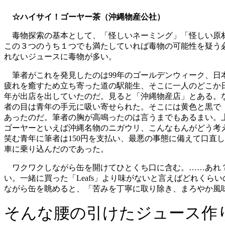
☆ハイサイ！ゴーヤー茶（沖縄物産公社）
毒物探索の基本として、「怪しいネーミング」「怪しい原
この３つのうち１つでも満たしていれば毒物の可能性を疑う
れないジュースに毒物が多い。
筆者がこれを発見したのは99年のゴールデンウィーク、日
疲れを癒すため立ち寄った道の駅能生、そこに一人のどこか
年が出店を出していたのだ。見ると「沖縄物産店」とある。
者の目は青年の手元に吸い寄せられた。そこには黄色と黒で
あったのだ。筆者の胸が高鳴ったのは言うまでもあるまい。
ゴーヤーといえば沖縄名物のニガウリ、こんなもんがどう考
笑む青年に筆者は150円を支払い、最悪の事態に備えて口直し
車に乗り込んだのであった。
ワクワクしながら缶を開けてひとくち口に含む。……あれ
い。一緒に買った「Leafs」より味がないと言えばどれくら
ながら缶を眺めると、「苦みを丁寧に取り除き、まろやか風
そんな腰の引けたジュース作