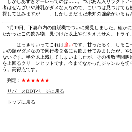
しかしあずきオーレってのは……。つぶあん入りラクトア
者はぜんざいや練乳がダメな人なので、こいつは見つけても
探してはみますが……。しかしまだまだ未知の強豪がいるもん
7月19日、下妻市内の自販機でついに発見しました。確かに
たかったこの飲み物、見つけた以上やむをえません。トライ
……はっきりいってこれは
強い
です。甘ったるく、しるこ
いの類がダメなので同行者２名にも飲ませてみましたが、や
ないです。半分以上残してしまいましたが、その後数時間胸
を上回るクリーンヒットです。今までなかったジャンルを切
う。高得点です。
判定：
★★★★★★
リバースDDTページに戻る
トップに戻る