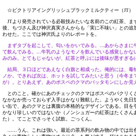
☆ビクトリアイングリッシュブラックミルクティー（JT）
JTより発売されている必殺技みたいな名前のこの紅茶、ま
後、ちづさん及び神沢真実さんからも「実に不味い」との追
わせた。ここでは神沢氏よりのレポートを。
まずタブを起こして、匂いをかいでみる。…あからさまに牛乳
て飲んでみる。…牛乳のようなモノを飲んでいる感覚しかな
みのみ。とてもじゃないが、紅茶と呼ぶには後味が悪すぎる(-"
結局、３口ほどであえなく白旗と相成った。俺的には、毒
ノか。できれば次は、ホットを試してみたいと思う（今冬ま
が）。とりあえず、あのポスペのクマのバッタモンにしか見
とのこと。確かにあのチェックのクマはポスペのパクリく
なかなか売っておらず入手はかなり難航した。ようやく先日
い缶で、あのクマとは裏腹の本格的なデザインである。目を
かなり珍しいのではないか（ノンシュガーの紅茶はたくさん
た）。てことでさっそく試飲。ごっくん。
……うん、これは強い。最近の茶系列の飲み物の中では出