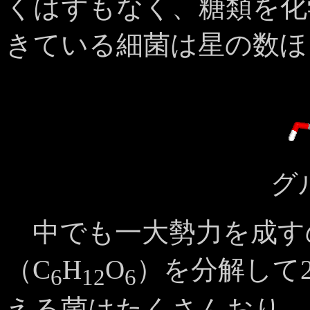
くはずもなく、糖類を化
きている細菌は星の数ほ
グ
中でも一大勢力を成す
（C
H
O
）を分解して
6
12
6
える菌はたくさんおり、