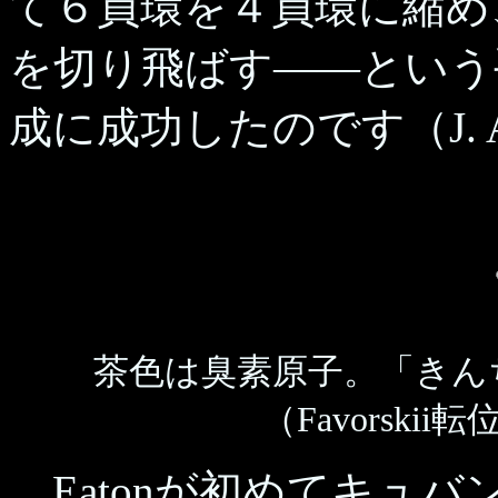
て６員環を４員環に縮め
を切り飛ばす――という
成に成功したのです（J. Am. 
茶色は臭素原子。「きん
（Favorsk
Eatonが初めてキュバ