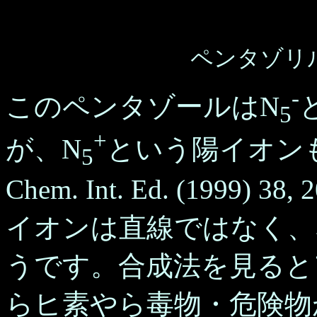
ペンタゾリ
-
このペンタゾールはN
5
+
が、N
という陽イオンも
5
Chem. Int. Ed. (199
イオンは直線ではなく、
うです。合成法を見ると
らヒ素やら毒物・危険物