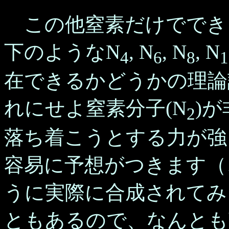
この他窒素だけででき
下のようなN
, N
, N
, N
4
6
8
1
在できるかどうかの理論
れにせよ窒素分子(N
)
2
落ち着こうとする力が強
容易に予想がつきます（
うに実際に合成されてみ
ともあるので、なんとも