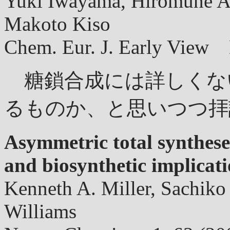
Yuki Iwayama, Hiromune An
Makoto Kiso
Chem. Eur. J. Early View
糖鎖合成には詳しくな
るものか、と思いつつ拝
Asymmetric total synthese
and biosynthetic implicat
Kenneth A. Miller, Sachik
Williams