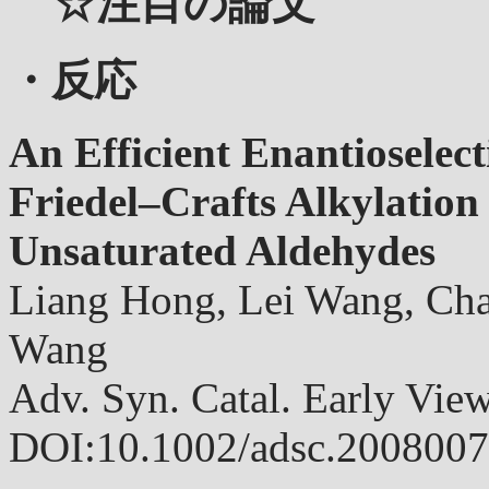
☆注目の論文
・反応
An Efficient Enantioselec
Friedel–Crafts Alkylation 
Unsaturated Aldehydes
Liang Hong, Lei Wang, Cha
Wang
Adv. Syn. Catal. Early V
DOI:10.1002/adsc.2008007