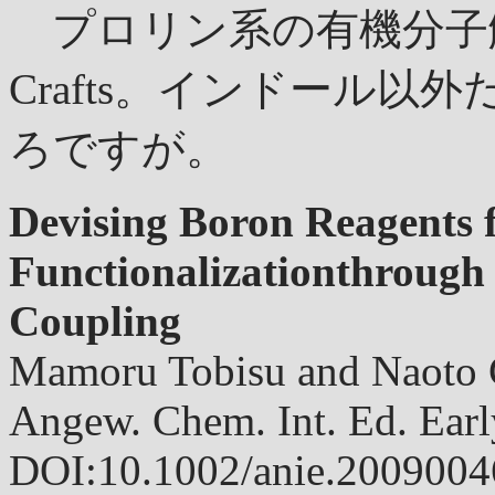
プロリン系の有機分子触媒を
Crafts。インドール
ろですが。
Devising Boron Reagents 
Functionalizationthrough
Coupling
Mamoru Tobisu and Naoto 
Angew. Chem. Int. Ed. Ea
DOI:10.1002/anie.2009004