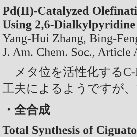
Pd(II)-Catalyzed Olefinati
Using 2,6-Dialkylpyridine
Yang-Hui Zhang, Bing-Feng
J. Am. Chem. Soc., Articl
メタ位を活性化するC-H a
工夫によるようですが、
・全合成
Total Synthesis of Ciguat