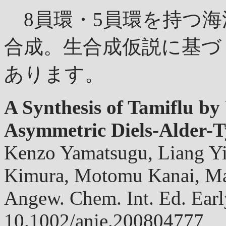
8員環・5員環を持つ海洋ポ
合成。生合成仮説に基づ
あります。
A Synthesis of Tamiflu b
Asymmetric Diels-Alder-T
Kenzo Yamatsugu, Liang Yi
Kimura, Motomu Kanai, Ma
Angew. Chem. Int. Ed. Ea
10.1002/anie.200804777