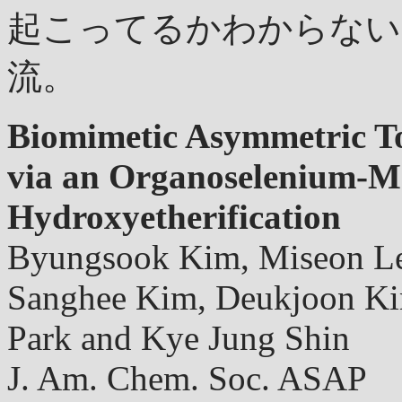
起こってるかわからない(
流。
Biomimetic Asymmetric Tot
via an Organoselenium-Me
Hydroxyetherification
Byungsook Kim, Miseon Le
Sanghee Kim, Deukjoon K
Park and Kye Jung Shin
J. Am. Chem. Soc. ASAP 