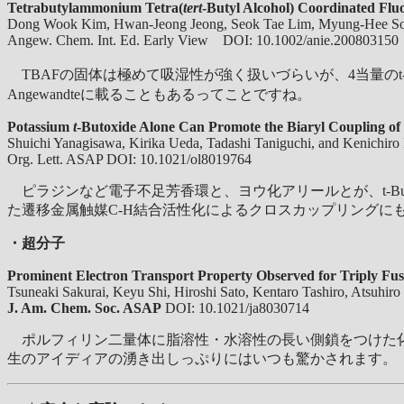
Tetrabutylammonium Tetra(
tert
-Butyl Alcohol) Coordinated Fluo
Dong Wook Kim, Hwan-Jeong Jeong, Seok Tae Lim, Myung-Hee S
Angew. Chem. Int. Ed. Early View DOI: 10.1002/anie.200803150
TBAFの固体は極めて吸湿性が強く扱いづらいが、4当量のt-
Angewandteに載ることもあるってことですね。
Potassium
t
-Butoxide Alone Can Promote the Biaryl Coupling of 
Shuichi Yanagisawa, Kirika Ueda, Tadashi Taniguchi, and Kenichiro 
Org. Lett. ASAP DOI:
10.1021/ol8019764
ピラジンなど電子不足芳香環と、ヨウ化アリールとが、t-B
た遷移金属触媒C-H結合活性化によるクロスカップリングに
・超分子
Prominent Electron Transport Property Observed for Triply Fu
Tsuneaki Sakurai, Keyu Shi, Hiroshi Sato, Kentaro Tashiro, Atsuhir
J. Am. Chem. Soc. ASAP
DOI:
10.1021/ja8030714
ポルフィリン二量体に脂溶性・水溶性の長い側鎖をつけた化
生のアイディアの湧き出しっぷりにはいつも驚かされます。