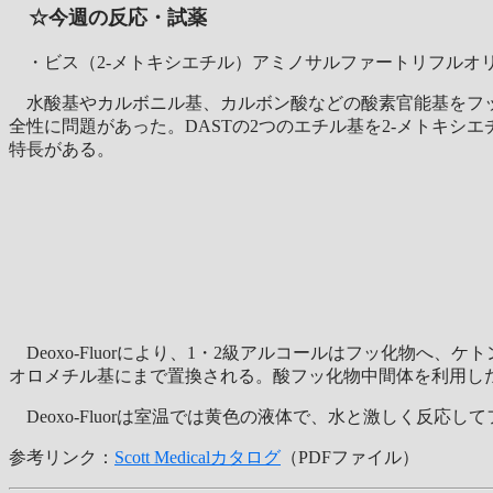
☆今週の反応・試薬
・ビス（2-メトキシエチル）アミノサルファートリフルオリド（De
水酸基やカルボニル基、カルボン酸などの酸素官能基をフッ
全性に問題があった。DASTの2つのエチル基を2-メトキシエ
特長がある。
Deoxo-Fluorにより、1・2級アルコールはフッ化物へ
オロメチル基にまで置換される。酸フッ化物中間体を利用し
Deoxo-Fluorは室温では黄色の液体で、水と激しく反
参考リンク：
Scott Medicalカタログ
（PDFファイル）