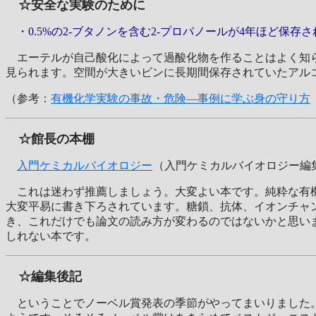
☆安全な実験のために
・0.5%の2-ブタノンを含む2-プロパノールが4年ほど保
エーテルが自己酸化によって過酸化物を作ることはよく知ら
見られます。空間が大きいビンに長期間保存されていたアル
（参考：
有機化学実験の事故・危険―事例に学ぶ身の守り方
☆館長の本棚
入門ケミカルバイオロジー
（入門ケミカルバイオロジー編集
これは迷わず推薦しましょう。大変よい本です。純粋な有機
大変平易に書き下ろされています。糖鎖、抗体、イオンチャ
き、これだけでも論文の読み方が変わるのではないかと思い
しれない本です。
☆編集後記
ということでノーベル賞発表の季節がやってまいりました。