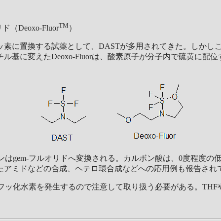
TM
oxo-Fluor
）
素に置換する試薬として、DASTが多用されてきた。しかしこ
チル基に変えたDeoxo-Fluorは、酸素原子が分子内で硫黄
、ケトンはgem-フルオリドへ変換される。カルボン酸は、0度程
たアミドなどの合成、ヘテロ環合成などへの応用例も報告され
応してフッ化水素を発生するので注意して取り扱う必要がある。T