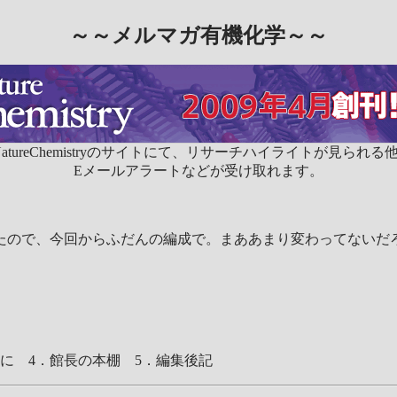
～～メルマガ有機化学～～
NatureChemistryのサイトにて、リサーチハイライトが見られる
Eメールアラートなどが受け取れます。
たので、今回からふだんの編成で。まああまり変わってないだ
に 4．館長の本棚 5．編集後記