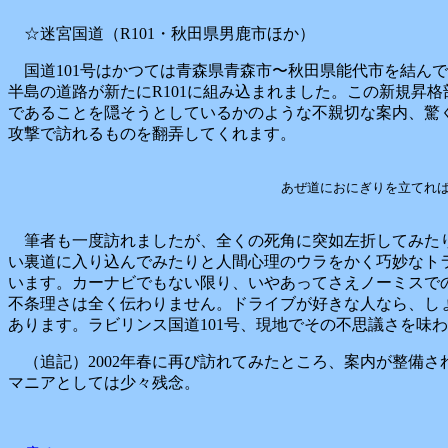
☆迷宮国道（R101・秋田県男鹿市ほか）
国道101号はかつては青森県青森市〜秋田県能代市を結ん
半島の道路が新たにR101に組み込まれました。この新規昇
であることを隠そうとしているかのような不親切な案内、驚
攻撃で訪れるものを翻弄してくれます。
あぜ道におにぎりを立てれ
筆者も一度訪れましたが、全くの死角に突如左折してみた
い裏道に入り込んでみたりと人間心理のウラをかく巧妙なト
います。カーナビでもない限り、いやあってさえノーミスで
不条理さは全く伝わりません。ドライブが好きな人なら、し
あります。ラビリンス国道101号、現地でその不思議さを味
（追記）2002年春に再び訪れてみたところ、案内が整備さ
マニアとしては少々残念。