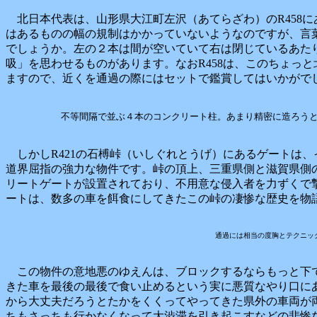
北日本代表は、山形県大江町左沢（あてらざわ）のR458
はあるものの幅の規制はかかっていないようなのですが、言
でしょうか。左の２本は間が空いていて右は閉じているあた
吸」を思わせるものがあります。なおR458は、このちょっ
ますので、近くを通過の際にはセットで鑑賞してはいかがで
不等間隔で並ぶ４本のコンクリート柱。あまり精密に造ろう
しかしR421の石榑峠（いしぐれとうげ）にあるゲートは
道界屈指の強力な物件です。峠の頂上、三重県側と滋賀県側
リートゲートが設置されており、不用意な侵入者を力ずくで
ートは、数多の車を餌食にしてきたこの峠の凄惨な歴史を物
通過には相当の度胸とテクニッ
この物件の意地悪のゆえんは、ブロックするならもっと下
きた車を最後の最後で食い止めるという実に悪質なやり口に
から大丈夫だろうとたかをくくってやってきた県外の車両が
ちもさっちも行かなくなって大渋滞を引き起こすなどの悲惨