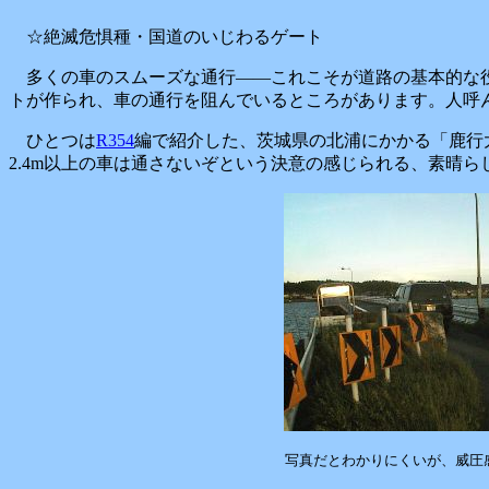
☆絶滅危惧種・国道のいじわるゲート
多くの車のスムーズな通行――これこそが道路の基本的な
トが作られ、車の通行を阻んでいるところがあります。人呼
ひとつは
R354
編で紹介した、茨城県の北浦にかかる「鹿行
2.4m以上の車は通さないぞという決意の感じられる、素晴
写真だとわかりにくいが、威圧