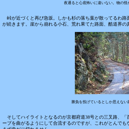
夜通ると心底怖いに違いない。物の怪
峠が近づくと再び急坂。しかも杉の落ち葉が散ってるわ路
が続きます。崖から崩れる小石、荒れ果てた路面、酷道界の
勝負を投げているとしか思えない
そしてハイライトとなるのが京都府道38号との三叉路、「百
ーブを曲がるようにして合流するのですが、これがとんでも