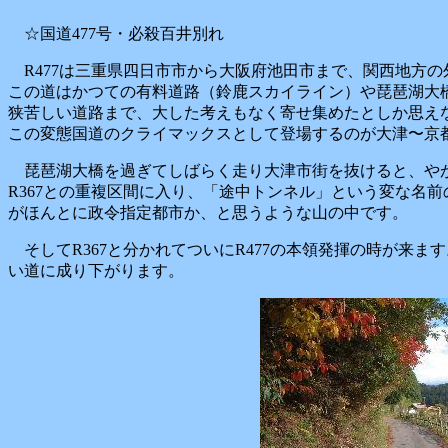
☆国道477号・必殺百井別れ
R477は三重県四日市市から大阪府池田市まで、関西地方
この道はかつての有料道路（鈴鹿スカイライン）や琵琶湖大
狭苦しい道路まで、大した考えもなく寄せ集めたとしか思え
この変態国道のクライマックスとして登場するのが大津〜京
琵琶湖大橋を過ぎてしばらく走り大津市街を抜けると、や
R367との重複区間に入り、「途中トンネル」という変な名
がほんとに政令指定都市か、と思うような山の中です。
そしてR367と分かれてついにR477の本領発揮の時が来
い道に成り下がります。