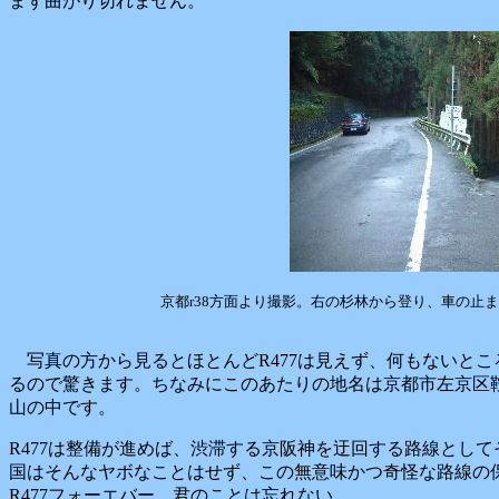
まず曲がり切れません。
京都r38方面より撮影。右の杉林から登り、車の止ま
写真の方から見るとほとんどR477は見えず、何もないと
るので驚きます。ちなみにこのあたりの地名は京都市左京区
山の中です。
R477は整備が進めば、渋滞する京阪神を迂回する路線とし
国はそんなヤボなことはせず、この無意味かつ奇怪な路線の
R477フォーエバー、君のことは忘れない。