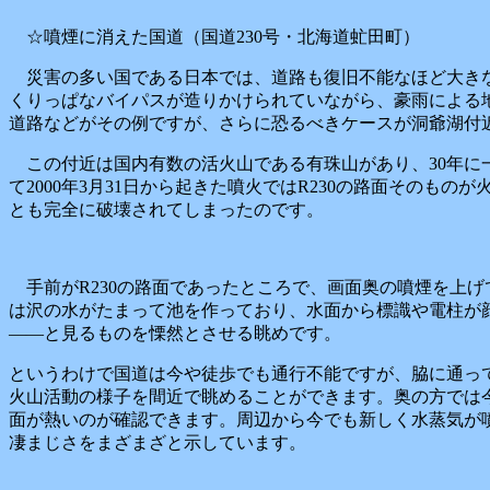
☆噴煙に消えた国道（国道230号・北海道虻田町）
災害の多い国である日本では、道路も復旧不能なほど大き
くりっぱなバイパスが造りかけられていながら、豪雨による地
道路などがその例ですが、さらに恐るべきケースが洞爺湖付近
この付近は国内有数の活火山である有珠山があり、30年に
て2000年3月31日から起きた噴火ではR230の路面そのもの
とも完全に破壊されてしまったのです。
手前がR230の路面であったところで、画面奥の噴煙を上
は沢の水がたまって池を作っており、水面から標識や電柱が
――と見るものを慄然とさせる眺めです。
というわけで国道は今や徒歩でも通行不能ですが、脇に通っ
火山活動の様子を間近で眺めることができます。奥の方では
面が熱いのが確認できます。周辺から今でも新しく水蒸気が
凄まじさをまざまざと示しています。