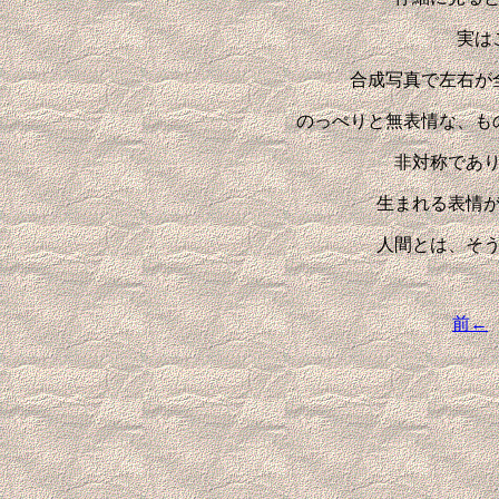
実は
合成写真で左右が
のっぺりと無表情な、も
非対称であ
生まれる表情
人間とは、そ
前←